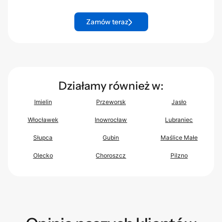
Zamów teraz
Działamy również w:
Imielin
Przeworsk
Jasło
Włocławek
Inowrocław
Lubraniec
Słupca
Gubin
Maślice Małe
Olecko
Choroszcz
Pilzno