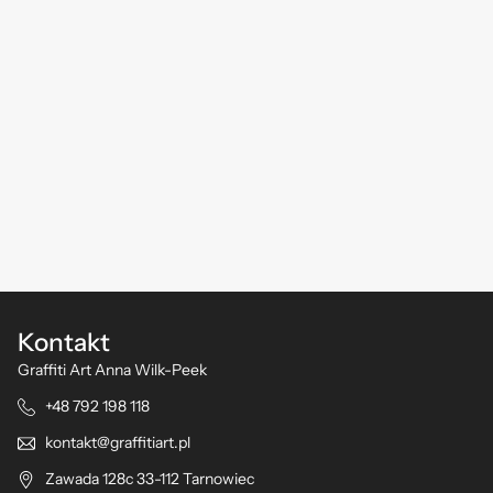
Kontakt
Graffiti Art Anna Wilk-Peek
+48 792 198 118
kontakt@graffitiart.pl
Zawada 128c 33-112 Tarnowiec