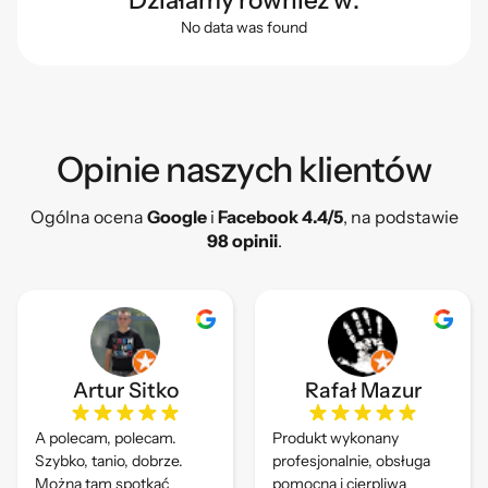
Działamy również w:
No data was found
Opinie naszych klientów​
Ogólna ocena
Google
i
Facebook 4.4/5
, na podstawie
98 opinii
.
Artur Sitko
Rafał Mazur
A polecam, polecam.
Produkt wykonany
Szybko, tanio, dobrze.
profesjonalnie, obsługa
Można tam spotkać
pomocna i cierpliwa