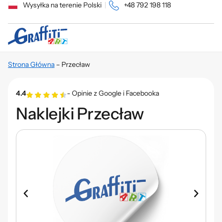
Wysyłka na terenie Polski
|
+48 792 198 118
Strona Główna
–
Przecław
4.4
- Opinie z Google i Facebooka
Naklejki Przecław