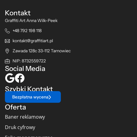
Kontakt
Graffiti Art Anna Wilk-Peek
+48 792 198 118
kontakt@graffitiart.pl
Zawada 128c 33-112 Tarnowiec
NIP: 8732559722
Social Media
Szybki Kontakt
Bezpłatna wycena
Oferta
Baner reklamowy
Druk cyfrowy