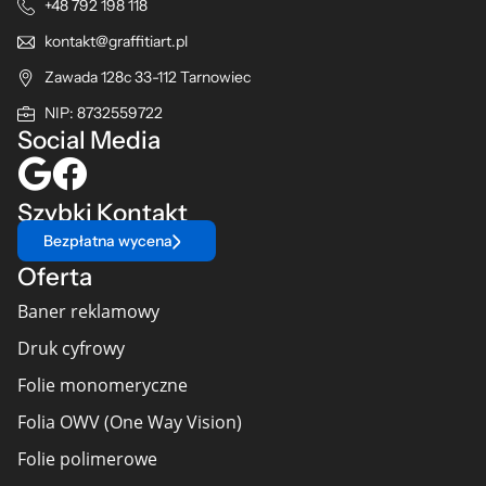
+48 792 198 118
kontakt@graffitiart.pl
Zawada 128c 33-112 Tarnowiec
NIP: 8732559722
Social Media
Szybki Kontakt
Bezpłatna wycena
Oferta
Baner reklamowy
Druk cyfrowy
Folie monomeryczne
Folia OWV (One Way Vision)
Folie polimerowe