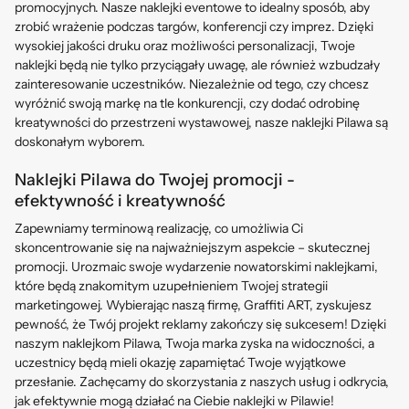
promocyjnych. Nasze naklejki eventowe to idealny sposób, aby
zrobić wrażenie podczas targów, konferencji czy imprez. Dzięki
wysokiej jakości druku oraz możliwości personalizacji, Twoje
naklejki będą nie tylko przyciągały uwagę, ale również wzbudzały
zainteresowanie uczestników. Niezależnie od tego, czy chcesz
wyróżnić swoją markę na tle konkurencji, czy dodać odrobinę
kreatywności do przestrzeni wystawowej, nasze naklejki
Pilawa
są
doskonałym wyborem.
Naklejki Pilawa do Twojej promocji -
efektywność i kreatywność
Zapewniamy terminową realizację, co umożliwia Ci
skoncentrowanie się na najważniejszym aspekcie – skutecznej
promocji. Urozmaic swoje wydarzenie nowatorskimi naklejkami,
które będą znakomitym uzupełnieniem Twojej strategii
marketingowej. Wybierając naszą firmę, Graffiti ART, zyskujesz
pewność, że Twój projekt reklamy zakończy się sukcesem! Dzięki
naszym naklejkom Pilawa, Twoja marka zyska na widoczności, a
uczestnicy będą mieli okazję zapamiętać Twoje wyjątkowe
przesłanie. Zachęcamy do skorzystania z naszych usług i odkrycia,
jak efektywnie mogą działać na Ciebie naklejki w Pilawie!