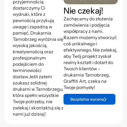
przyjemnością
dostarczymy Ci
Nie czekaj!
wydruki, które z
Zachęcamy do złożenia
pewnością przykują
zamówienia i podjęcia
uwagę i zapadną w
współpracy z nami.
pamięć. Drukarnia
Razem możemy stworzyć
Tarnobrzeg wyróżnia się
coś unikalnego i
wysoką jakością,
efektywnego. Nie zwlekaj,
kreatywnością oraz
aby Twój projekt zyskał
profesjonalnym
realny kształt i dotarł do
podejściem do
Twoich klientów –
terminowości
drukarnia Tarnobrzeg,
dostaw.Jeśli zatem
Graffiti Art, czeka na
szukasz solidnej
Twoje pomysły!
drukarni w Tarnobrzegu,
która spełni wszystkie
Bezpłatna wycena
Twoje potrzeby, nie
zwlekaj i skontaktuj się z
nami już dzisiaj!