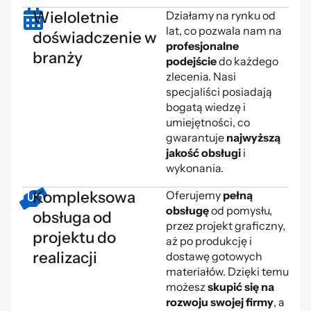
Wieloletnie
Działamy na rynku od
lat, co pozwala nam na
doświadczenie w
profesjonalne
branży
podejście
do każdego
zlecenia. Nasi
specjaliści posiadają
bogatą wiedzę i
umiejętności, co
gwarantuje
najwyższą
jakość obsługi
i
wykonania.
Kompleksowa
Oferujemy
pełną
obsługę
od pomysłu,
obsługa od
przez projekt graficzny,
projektu do
aż po produkcję i
realizacji
dostawę gotowych
materiałów. Dzięki temu
możesz
skupić się na
rozwoju swojej firmy
, a