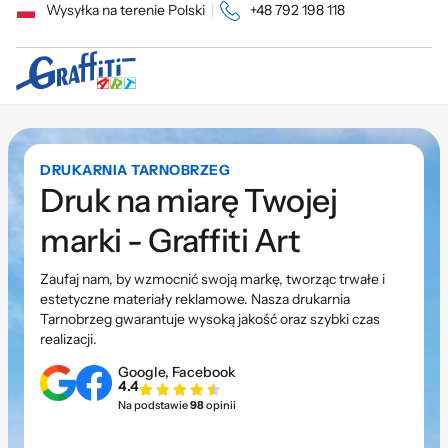
Wysyłka na terenie Polski
|
+48 792 198 118
DRUKARNIA TARNOBRZEG
Druk na miarę Twojej
marki - Graffiti Art
Zaufaj nam, by wzmocnić swoją markę, tworząc trwałe i
estetyczne materiały reklamowe. Nasza drukarnia
Tarnobrzeg gwarantuje wysoką jakość oraz szybki czas
realizacji.
Google, Facebook
4.4
Na podstawie
98
opinii