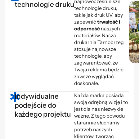
najnowocześniejsze
technologie druku
technologie druku,
takie jak druk UV, aby
zapewnić
trwałość i
odporność
naszych
materiałów. Nasza
drukarnia Tarnobrzeg
stosuje najnowsze
technologie, aby
zagwarantować, że
Twoja reklama będzie
zawsze wyglądać
doskonale.
Indywidualne
Każda marka posiada
swoją odrębną wizję i to
podejście do
jest dla nas niezwykle
każdego projektu
ważne. Z tego powodu
starannie słuchamy
potrzeb naszych
klientów, tworząc