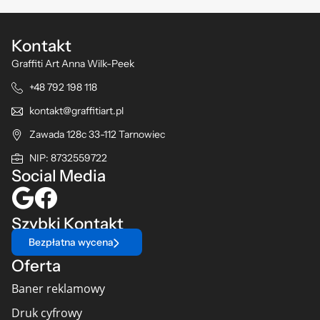
Kontakt
Graffiti Art Anna Wilk-Peek
+48 792 198 118
kontakt@graffitiart.pl
Zawada 128c 33-112 Tarnowiec
NIP: 8732559722
Social Media
Szybki Kontakt
Bezpłatna wycena
Oferta
Baner reklamowy
Druk cyfrowy