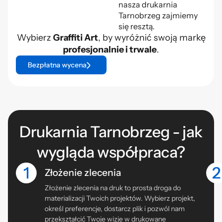
nasza drukarnia
Tarnobrzeg zajmiemy
się resztą.
Wybierz
Graffiti Art
, by wyróżnić swoją markę
profesjonalnie i trwale
.
Bezpłatna wycena
Drukarnia Tarnobrzeg - jak
wygląda współpraca?
Złożenie zlecenia
Złożenie zlecenia na druk to prosta droga do
materializacji Twoich projektów. Wybierz projekt,
określ preferencje, dostarcz plik i pozwól nam
przekształcić Twoje wizje w drukowane