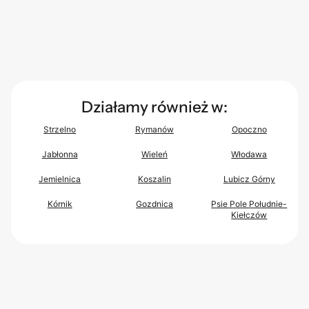
Działamy również w:
Strzelno
Rymanów
Opoczno
Jabłonna
Wieleń
Włodawa
Jemielnica
Koszalin
Lubicz Górny
Kórnik
Gozdnica
Psie Pole Południe-
Kiełczów