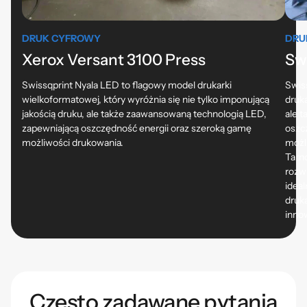
DRUK CYFROWY
DRU
Xerox Versant 3100 Press
Sw
Swissqprint Nyala LED to flagowy model drukarki
Swis
wielkoformatowej, który wyróżnia się nie tylko imponującą
druka
jakością druku, ale także zaawansowaną technologią LED,
ale 
zapewniającą oszczędność energii oraz szeroką gamę
oszcz
możliwości drukowania.
możl
Tarn
rozw
ideal
druk
inno
Często zadawane pytania