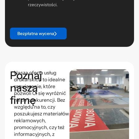
rzeczywistości.
Bezpłatna wycena
Poznaj
Nasza oferta usług
drukarskich to idealne
naszą
rozwiązanie, które
pozwoli Ci się wyróżnić
firmę
na tle konkurencji. Bez
względu na to, czy
poszukujesz materiałów
reklamowych,
promocyjnych, czy też
informacyjnych, z