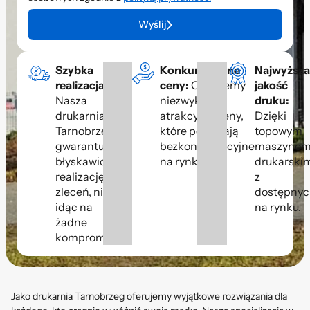
Wyślij
Szybka
Konkurencyjne
Najwyższa
realizacja:
ceny:
Oferujemy
jakość
Nasza
niezwykle
druku:
drukarnia
atrakcyjne ceny,
Dzięki
Tarnobrzeg
które pozostają
topowym
gwarantuje
bezkonkurencyjne
maszyno
błyskawiczną
na rynku.
drukarski
realizację
z
zleceń, nie
dostępnyc
idąc na
na rynku.
żadne
kompromisy.
Jako drukarnia Tarnobrzeg oferujemy wyjątkowe rozwiązania dla