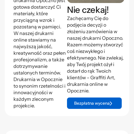
drukarnia Opoczno jest
gotowa dostarczyć Ci
Nie czekaj!
materiały, które
Zachęcamy Cię do
przyciągną wzrok i
podjęcia decyzji o
pozostaną w pamięci.
złożeniu zamówienia w
W naszej drukarni
naszej drukarni Opoczno.
online stawiamy na
Razem możemy stworzyć
najwyższą jakość,
coś niezwykłego i
kreatywność oraz pełen
efektywnego. Nie zwlekaj,
profesjonalizm, a także
aby Twój projekt ożył i
dotrzymywanie
dotarł do rąk Twoich
ustalonych terminów.
klientów – Graffiti Art,
Drukarnia w Opocznie
drukarnia online w
to synonim rzetelności i
Opocznie.
innowacyjności w
każdym zleconym
Bezpłatna wycena
projekcie.