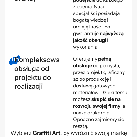
zlecenia. Nasi
specjaliści posiadają
bogatą wiedzę i
umiejętności, co
gwarantuje
najwyższą
jakość obsługi
i
wykonania.
Kompleksowa
Oferujemy
pełną
obsługę
od pomysłu,
obsługa od
przez projekt graficzny,
projektu do
aż po produkcję i
realizacji
dostawę gotowych
materiałów. Dzięki temu
możesz
skupić się na
rozwoju swojej firmy
, a
nasza drukarnia
Opoczno zajmiemy się
resztą.
Wybierz
Graffiti Art
, by wyróżnić swoją markę