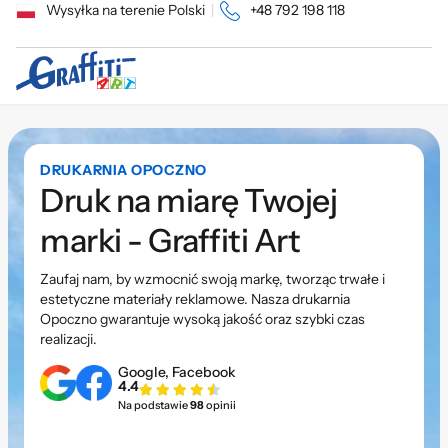
Wysyłka na terenie Polski
|
+48 792 198 118
DRUKARNIA OPOCZNO
Druk na miarę Twojej
marki - Graffiti Art
Zaufaj nam, by wzmocnić swoją markę, tworząc trwałe i
estetyczne materiały reklamowe. Nasza drukarnia
Opoczno gwarantuje wysoką jakość oraz szybki czas
realizacji.
Google, Facebook
4.4
Na podstawie
98
opinii