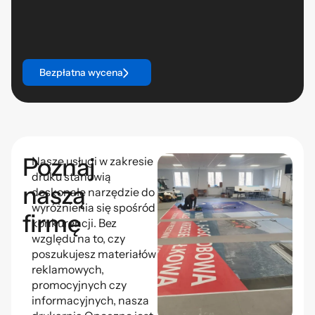
Bezpłatna wycena
Poznaj
Nasze usługi w zakresie
druku stanowią
naszą
doskonałe narzędzie do
wyróżnienia się spośród
firmę
konkurencji. Bez
względu na to, czy
poszukujesz materiałów
reklamowych,
promocyjnych czy
informacyjnych, nasza