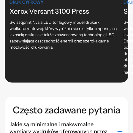
DRUK CYFROWY
DRU
Xerox Versant 3100 Press
Sw
Swissqprint Nyala LED to flagowy model drukarki
Swis
wielkoformatowej, który wyróżnia się nie tylko imponującą
wiel
jakością druku, ale także zaawansowaną technologią LED,
jako
zapewniającą oszczędność energii oraz szeroką gamę
Dzięk
możliwości drukowania.
pobo
druk
ofer
druk
nawe
Często zadawane pytania
Jakie są minimalne i maksymalne
wymiary wydruków oferowanych przez