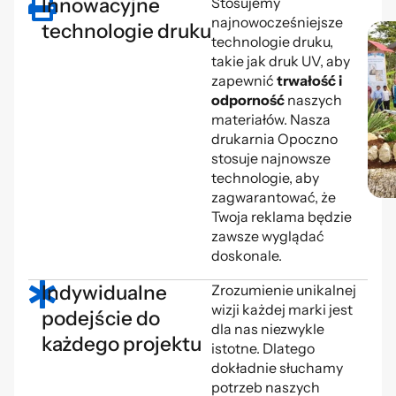
Innowacyjne
Stosujemy
najnowocześniejsze
technologie druku
technologie druku,
takie jak druk UV, aby
zapewnić
trwałość i
odporność
naszych
materiałów. Nasza
drukarnia Opoczno
stosuje najnowsze
technologie, aby
zagwarantować, że
Twoja reklama będzie
zawsze wyglądać
doskonale.
Indywidualne
Zrozumienie unikalnej
wizji każdej marki jest
podejście do
dla nas niezwykle
każdego projektu
istotne. Dlatego
dokładnie słuchamy
potrzeb naszych