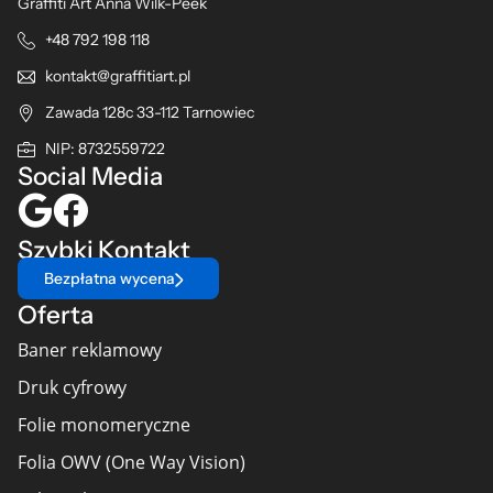
Graffiti Art Anna Wilk-Peek
+48 792 198 118
kontakt@graffitiart.pl
Zawada 128c 33-112 Tarnowiec
NIP: 8732559722
Social Media
Szybki Kontakt
Bezpłatna wycena
Oferta
Baner reklamowy
Druk cyfrowy
Folie monomeryczne
Folia OWV (One Way Vision)