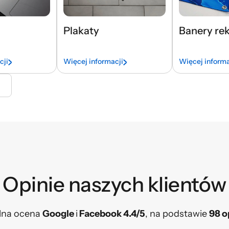
Plakaty
Banery re
cji
Więcej informacji
Więcej informa
Opinie naszych klientów​
lna ocena
Google
i
Facebook 4.4/5
, na podstawie
98 o