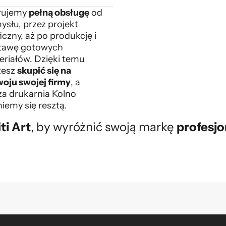
rujemy
pełną obsługę
od
ysłu, przez projekt
iczny, aż po produkcję i
tawę gotowych
eriałów. Dzięki temu
esz
skupić się na
woju swojej firmy
, a
za drukarnia Kolno
iemy się resztą.
ti Art
, by wyróżnić swoją markę
profesjo