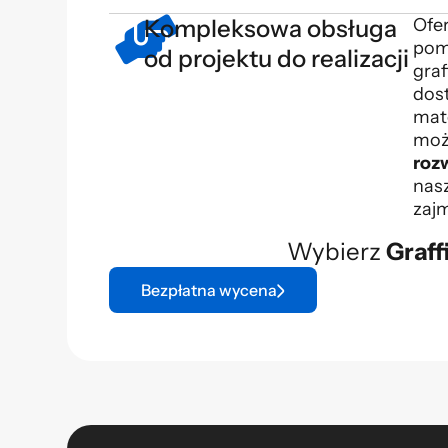
Kompleksowa obsługa
Ofe
pom
od projektu do realizacji
graf
dos
mat
moż
roz
nas
zajm
Wybierz
Graffi
Bezpłatna wycena