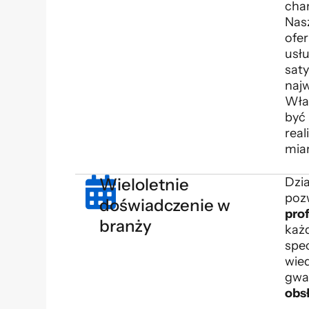
char
Nas
ofer
usłu
sat
naj
Wła
być
real
mia
Wieloletnie
Dzia
poz
doświadczenie w
pro
branży
każd
spec
wied
gwa
obs