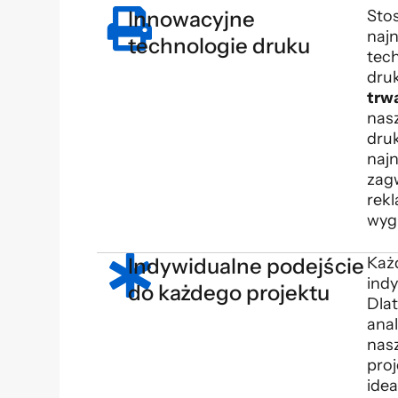
Innowacyjne
Sto
naj
technologie druku
tech
dru
trw
nas
druk
naj
zag
rek
wyg
Indywidualne podejście
Każ
indy
do każdego projektu
Dla
ana
nas
proj
idea