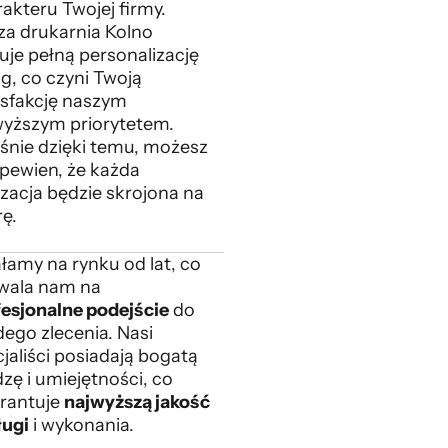
akteru Twojej firmy.
za drukarnia Kolno
uje pełną personalizację
g, co czyni Twoją
ysfakcję naszym
wyższym priorytetem.
śnie dzięki temu, możesz
 pewien, że każda
izacja będzie skrojona na
rę.
łamy na rynku od lat, co
wala nam na
fesjonalne podejście
do
ego zlecenia. Nasi
jaliści posiadają bogatą
zę i umiejętności, co
rantuje
najwyższą jakość
ługi
i wykonania.