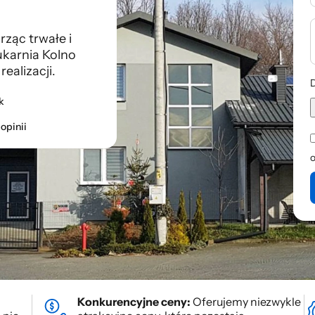
ząc trwałe i
ukarnia Kolno
ealizacji.
D
k
opinii
Konkurencyjne ceny:
Oferujemy niezwykle