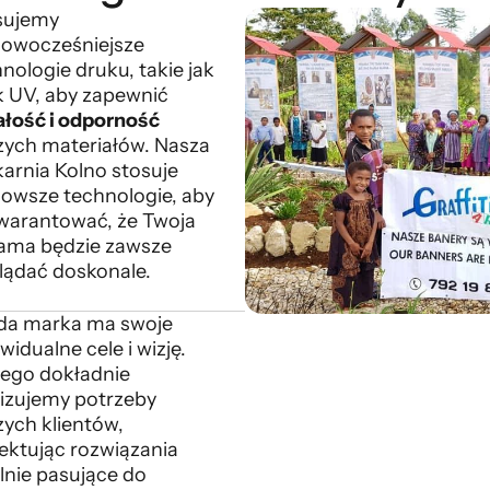
sujemy
nowocześniejsze
nologie druku, takie jak
k UV, aby zapewnić
ałość i odporność
zych materiałów. Nasza
arnia Kolno stosuje
nowsze technologie, aby
warantować, że Twoja
lama będzie zawsze
lądać doskonale.
da marka ma swoje
widualne cele i wizję.
tego dokładnie
lizujemy potrzeby
zych klientów,
ektując rozwiązania
lnie pasujące do