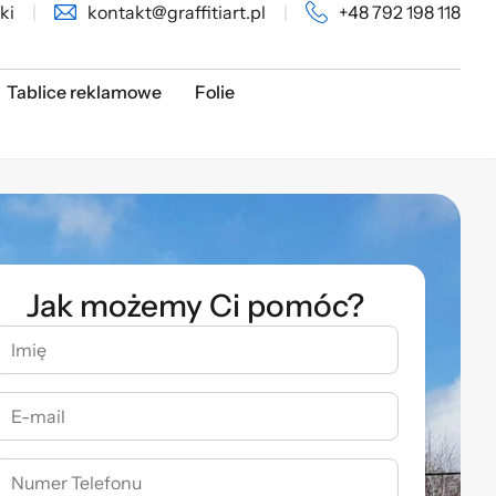
ki
|
kontakt@graffitiart.pl
|
+48 792 198 118
Tablice reklamowe
Folie
Jak możemy Ci pomóc?