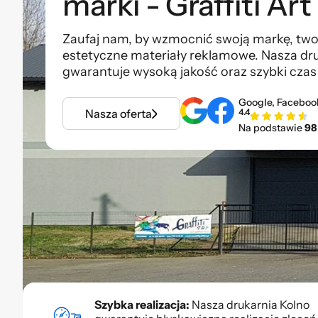
marki - Graffiti Art
Zaufaj nam, by wzmocnić swoją markę, twor
estetyczne materiały reklamowe. Nasza dr
gwarantuje wysoką jakość oraz szybki czas r
Google, Faceboo
Nasza oferta
4.4
Na podstawie
98
Szybka realizacja:
Nasza drukarnia Kolno