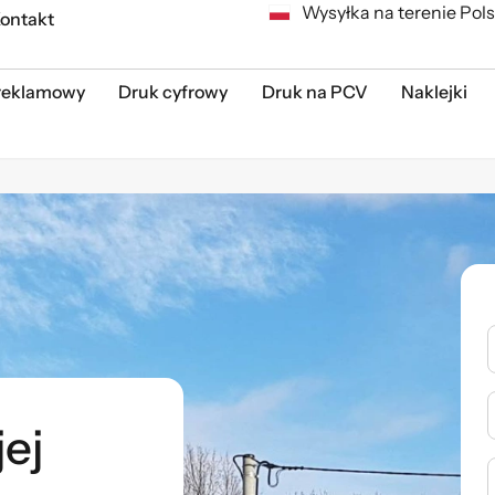
Wysyłka na terenie Pols
ontakt
reklamowy
Druk cyfrowy
Druk na PCV
Naklejki
ej