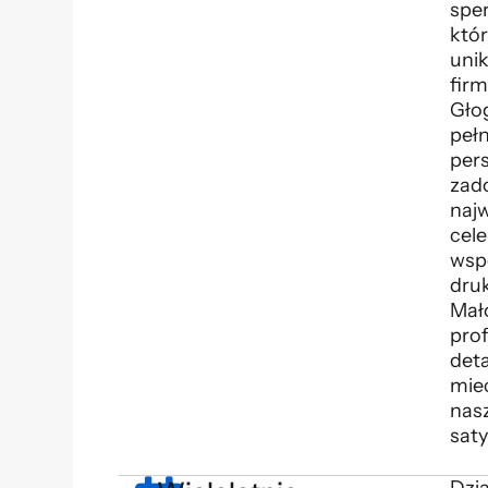
spe
któ
uni
firm
Gło
peł
pers
zad
naj
cel
wsp
dru
Mał
prof
det
mie
nasz
saty
Dzia