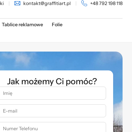
ki
|
kontakt@graffitiart.pl
|
+48 792 198 118
Tablice reklamowe
Folie
Jak możemy Ci pomóc?