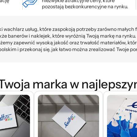
ację
niezwykle atrakcyjne ceny, które
pozostają bezkonkurencyjne na rynku.
i wachlarz usług, które zaspokoją potrzeby zarówno małych fi
także banerów i naklejek, które wyróżnią Twoją markę na ryn
żemy zapewnić wysoką jakość oraz trwałość materiałów, któ
lskim i przekonaj się, jak łatwo można zrealizować Twoje po
 Twoja marka w najlepszy