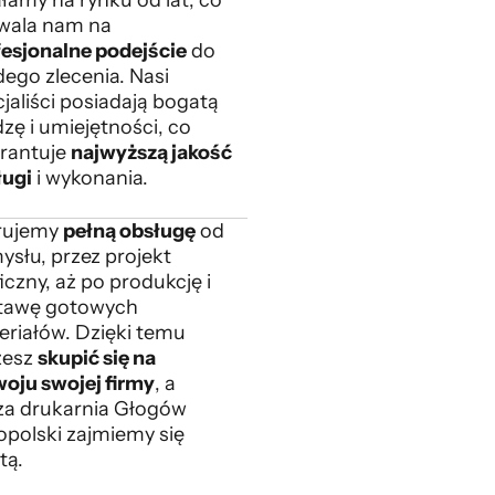
wala nam na
fesjonalne podejście
do
ego zlecenia. Nasi
jaliści posiadają bogatą
zę i umiejętności, co
rantuje
najwyższą jakość
ługi
i wykonania.
rujemy
pełną obsługę
od
ysłu, przez projekt
iczny, aż po produkcję i
tawę gotowych
eriałów. Dzięki temu
esz
skupić się na
woju swojej firmy
, a
za drukarnia Głogów
opolski zajmiemy się
tą.