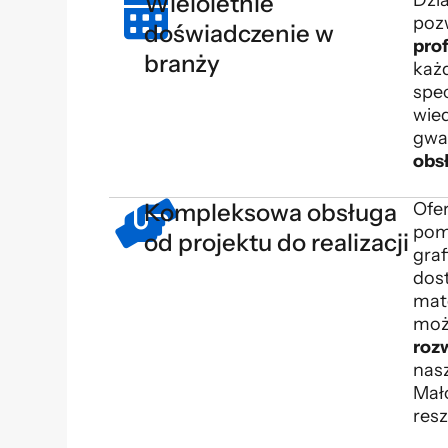
Wieloletnie
poz
doświadczenie w
pro
branży
każd
spec
wied
gwa
obs
Kompleksowa obsługa
Ofe
pom
od projektu do realizacji
graf
dos
mat
moż
roz
nas
Mał
resz