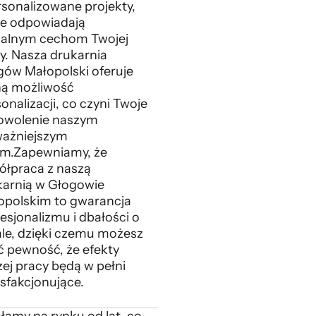
rsonalizowane projekty,
re odpowiadają
kalnym cechom Twojej
y. Nasza drukarnia
gów Małopolski oferuje
ną możliwość
onalizacji, co czyni Twoje
owolenie naszym
ważniejszym
em.Zapewniamy, że
ółpraca z naszą
karnią w Głogowie
opolskim to gwarancja
esjonalizmu i dbałości o
ale, dzięki czemu możesz
ć pewność, że efekty
ej pracy będą w pełni
sfakcjonujące.
łamy na rynku od lat, co