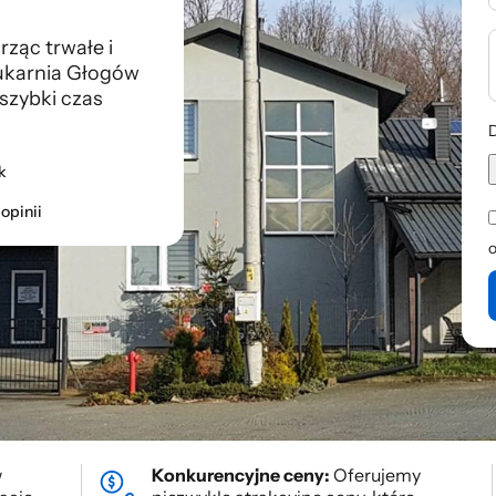
ząc trwałe i
ukarnia Głogów
szybki czas
D
k
opinii
w
Konkurencyjne ceny:
Oferujemy