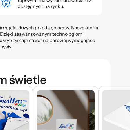
topowym maszynom drukarskim z
dostępnych na rynku.
rm, jak i dużych przedsiębiorstw. Nasza oferta
ku. Dzięki zaawansowanym technologiom i
re wytrzymają nawet najbardziej wymagające
mysły!
m świetle