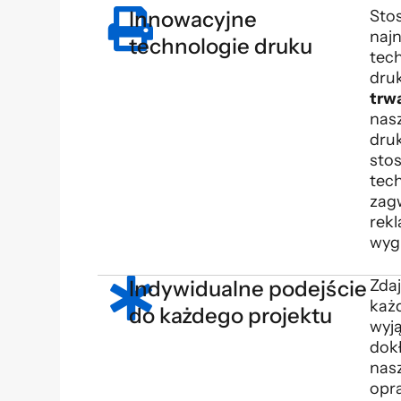
Innowacyjne
Sto
naj
technologie druku
tech
dru
trw
nas
dru
sto
tech
zag
rek
wyg
Indywidualne podejście
Zda
każ
do każdego projektu
wyj
dok
nas
opr