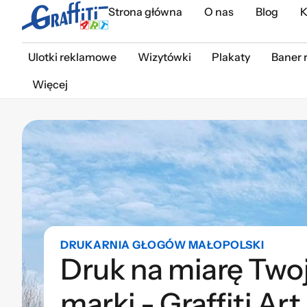
Strona główna
O nas
Blog
K
Ulotki reklamowe
Wizytówki
Plakaty
Baner 
Więcej
DRUKARNIA GŁOGÓW MAŁOPOLSKI
Druk na miarę Twoj
marki - Graffiti Art