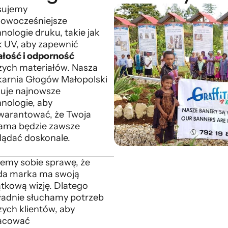
sujemy
nowocześniejsze
nologie druku, takie jak
k UV, aby zapewnić
ałość i odporność
zych materiałów. Nasza
karnia Głogów Małopolski
suje najnowsze
nologie, aby
warantować, że Twoja
lama będzie zawsze
lądać doskonale.
jemy sobie sprawę, że
da marka ma swoją
ątkową wizję. Dlatego
ładnie słuchamy potrzeb
zych klientów, aby
acować