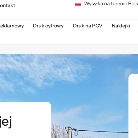
Wysyłka na terenie Pols
ontakt
reklamowy
Druk cyfrowy
Druk na PCV
Naklejki
ej