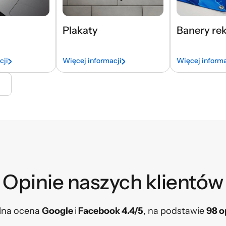
Plakaty
Banery re
cji
Więcej informacji
Więcej informa
Opinie naszych klientów​
lna ocena
Google
i
Facebook 4.4/5
, na podstawie
98 o